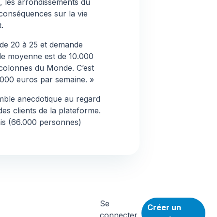
s, les arrondissements du
conséquences sur la vie
.
 de 20 à 25 et demande
nde moyenne est de 10.000
s colonnes du
Monde
. C’est
.000 euros par semaine. »
emble anecdotique au regard
es clients de la plateforme.
ais (66.000 personnes)
Se
Créer un
connecter